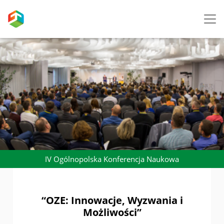
Skip to main content
IV Ogólnopolska Konferencja Naukowa
“OZE: Innowacje, Wyzwania i
Możliwości”