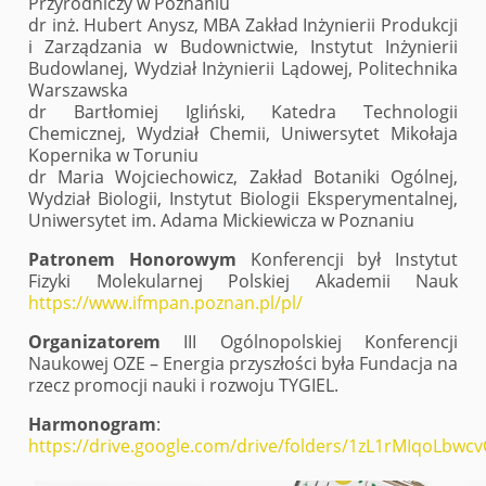
Przyrodniczy w Poznaniu
dr inż. Hubert Anysz, MBA Zakład Inżynierii Produkcji
i Zarządzania w Budownictwie, Instytut Inżynierii
Budowlanej, Wydział Inżynierii Lądowej, Politechnika
Warszawska
dr Bartłomiej Igliński, Katedra Technologii
Chemicznej, Wydział Chemii, Uniwersytet Mikołaja
Kopernika w Toruniu
dr Maria Wojciechowicz, Zakład Botaniki Ogólnej,
Wydział Biologii, Instytut Biologii Eksperymentalnej,
Uniwersytet im. Adama Mickiewicza w Poznaniu
Patronem Honorowym
Konferencji był Instytut
Fizyki Molekularnej Polskiej Akademii Nauk
https://www.ifmpan.poznan.pl/pl/
Organizatorem
III Ogólnopolskiej Konferencji
Naukowej OZE – Energia przyszłości była Fundacja na
rzecz promocji nauki i rozwoju TYGIEL.
Harmonogram
:
https://drive.google.com/drive/folders/1zL1rMIqoLb